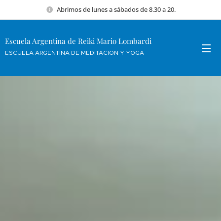
Abrimos de lunes a sábados de 8.30 a 20.
Escuela Argentina de Reiki Mario Lombardi
ESCUELA ARGENTINA DE MEDITACION Y YOGA