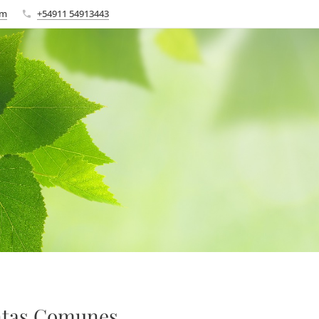
om
+54911 54913443
ntas Comunes