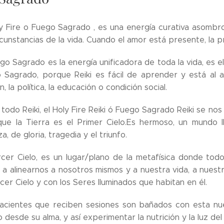
ly Fire o Fuego Sagrado , es una energía curativa asombro
rcunstancias de la vida. Cuando el amor está presente, la 
go Sagrado es la energía unificadora de toda la vida, es el
 Sagrado, porque Reiki es fácil de aprender y está al 
ón, la política, la educación o condición social.
odo Reiki, el Holy Fire Reiki ó Fuego Sagrado Reiki se nos d
que la Tierra es el Primer Cielo.Es hermoso, un mundo 
za, de gloria, tragedia y el triunfo.
rcer Cielo, es un lugar/plano de la metafísica donde to
 a alinearnos a nosotros mismos y a nuestra vida, a nuest
cer Cielo y con los Seres Iluminados que habitan en él.
acientes que reciben sesiones son bañados con esta nue
desde su alma, y así experimentar la nutrición y la luz del