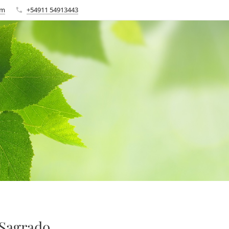
om
+54911 54913443
Sagrado