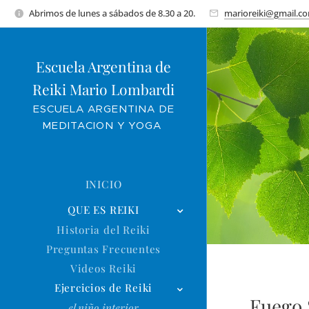
Abrimos de lunes a sábados de 8.30 a 20.
marioreiki@gmail.c
Escuela Argentina de
Reiki Mario Lombardi
ESCUELA ARGENTINA DE
MEDITACION Y YOGA
INICIO
QUE ES REIKI
Historia del Reiki
Preguntas Frecuentes
Videos Reiki
Ejercicios de Reiki
Fuego 
el niño interior