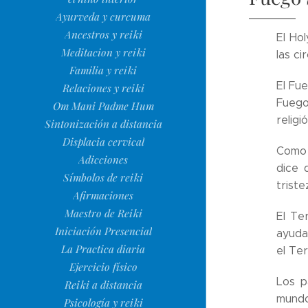
Ayurveda y curcuma
Ancestros y reiki
El Ho
Meditacion y reiki
las ci
Familia y reiki
El Fue
Relaciones y reiki
Fuego
Om Mani Padme Hum
religi
Sintonización a distancia
Displacia cervical
Como t
Adicciones
dice 
Símbolos de reiki
triste
Afirmaciones
Maestro de Reiki
El Te
Iniciación Presencial
ayuda
La Practica diaria
el Ter
Ejercicio físico
Los p
Reiki a distancia
mundo 
Psicología y reiki