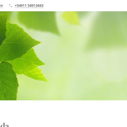
om
+54911 54913443
eda