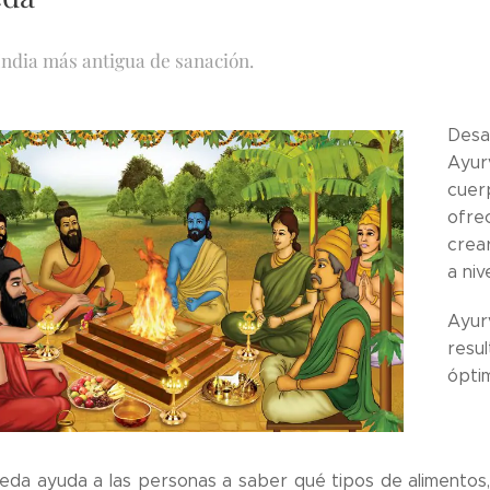
India más antigua de sanación.
Desa
Ayur
cuer
ofre
crea
a niv
Ayur
resu
ópti
eda ayuda a las personas a saber qué tipos de alimentos,